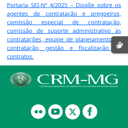
Portaria SEI-Nª 4/2025 – Dispõe sobre os
agentes de contratação e pregoeiros,
comissão especial de contratação,
comissão de suporte administrativo às
contratações, equipe de planejamento da
contratação, gestão e fiscalização de
contratos.